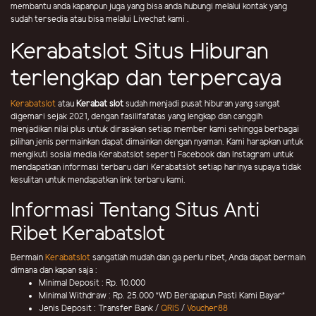
membantu anda kapanpun juga yang bisa anda hubungi melalui kontak yang
sudah tersedia atau bisa melalui Livechat kami .
Kerabatslot Situs Hiburan
terlengkap dan terpercaya
Kerabatslot
atau
Kerabat slot
sudah menjadi pusat hiburan yang sangat
digemari sejak 2021, dengan fasilifafatas yang lengkap dan canggih
menjadikan nilai plus untuk dirasakan setiap member kami sehingga berbagai
pilihan jenis permainkan dapat dimainkan dengan nyaman. Kami harapkan untuk
mengikuti sosial media Kerabatslot seperti Facebook dan Instagram untuk
mendapatkan informasi terbaru dari Kerabatslot setiap harinya supaya tidak
kesulitan untuk mendapatkan link terbaru kami.
Informasi Tentang Situs Anti
Ribet Kerabatslot
Bermain
Kerabatslot
sangatlah mudah dan ga perlu ribet, Anda dapat bermain
dimana dan kapan saja :
Minimal Deposit : Rp. 10.000
Minimal Withdraw : Rp. 25.000 *WD Berapapun Pasti Kami Bayar*
Jenis Deposit : Transfer Bank /
QRIS
/
Voucher88