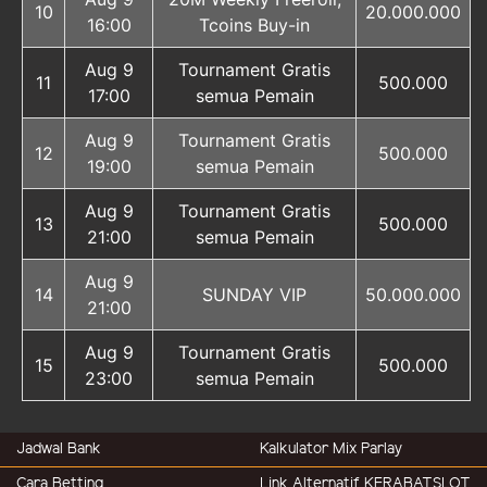
10
20.000.000
16:00
Tcoins Buy-in
Aug 9
Tournament Gratis
11
500.000
17:00
semua Pemain
Aug 9
Tournament Gratis
12
500.000
19:00
semua Pemain
Aug 9
Tournament Gratis
13
500.000
21:00
semua Pemain
Aug 9
14
SUNDAY VIP
50.000.000
21:00
Aug 9
Tournament Gratis
15
500.000
23:00
semua Pemain
Jadwal Bank
Kalkulator Mix Parlay
Cara Betting
Link Alternatif KERABATSLOT